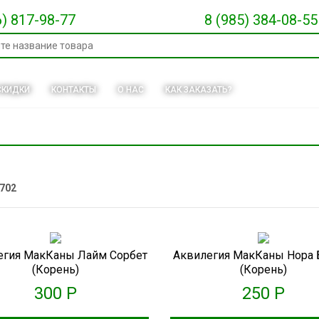
6) 817-98-77
8 (985) 384-08-55
СКИДКИ
КОНТАКТЫ
О НАС
КАК ЗАКАЗАТЬ?
702
егия МакКаны Лайм Сорбет
Аквилегия МакКаны Нора 
(корень)
(корень)
300 Р
250 Р