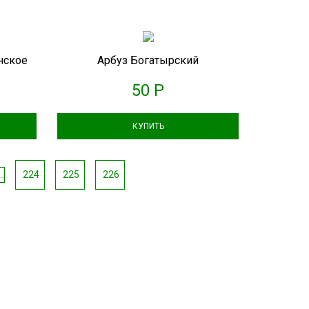
нское
Арбуз Богатырский
50 Р
КУПИТЬ
...
224
225
226