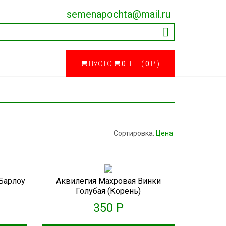
semenapochta@mail.ru
ПУСТО
0
ШТ. (
0
Р )
Сортировка:
Цена
Барлоу
Аквилегия Махровая Винки
Голубая (корень)
350 Р