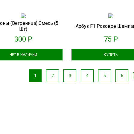
оны (Ветреница) Смесь (5
Арбуз F1 Розовое Шампа
Шт)
300 Р
75 Р
НЕТ В НАЛИЧИИ
КУПИТЬ
1
2
3
4
5
6