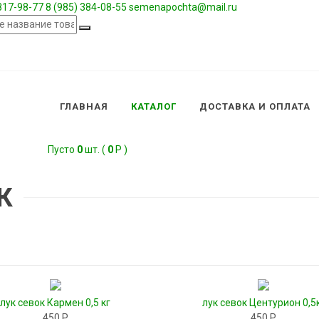
 817-98-77
8 (985) 384-08-55
semenapochta@mail.ru
ГЛАВНАЯ
КАТАЛОГ
ДОСТАВКА И ОПЛАТА
Пусто
0
шт. (
0
Р )
К
лук севок Кармен 0,5 кг
лук севок Центурион 0,5
450 Р
450 Р