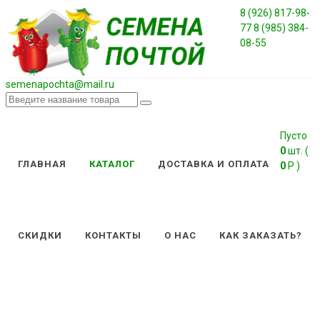
8 (926) 817-98-
77
8 (985) 384-
08-55
semenapochta@mail.ru
Каталог
/
ПОСАДОЧНЫЙ
Пусто
0
шт. (
МАТЕРИАЛ
ГЛАВНАЯ
КАТАЛОГ
ДОСТАВКА И ОПЛАТА
0
Р )
ЦВЕТОВ -
ВЕСНА 2026
/
СКИДКИ
КОНТАКТЫ
О НАС
КАК ЗАКАЗАТЬ?
ЛИЛИИ
/
МАХРОВЫЕ
ДАБЛ