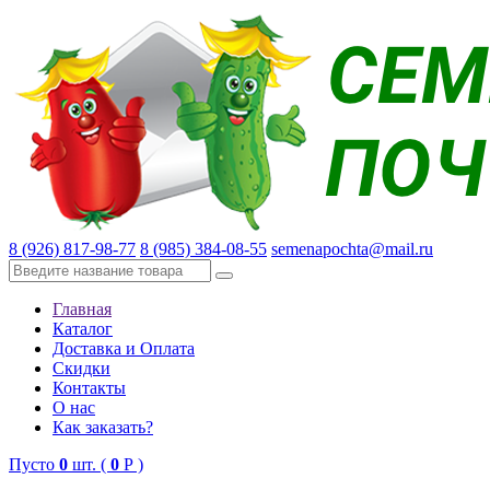
8 (926) 817-98-77
8 (985) 384-08-55
semenapochta@mail.ru
Главная
Каталог
Доставка и Оплата
Скидки
Контакты
О нас
Как заказать?
Пусто
0
шт. (
0
Р )