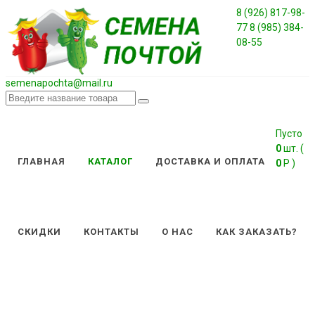
8 (926) 817-98-
77
8 (985) 384-
08-55
semenapochta@mail.ru
Каталог
/
СЕМЕНА
Пусто
0
шт. (
агрофирмы
ГЛАВНАЯ
КАТАЛОГ
ДОСТАВКА И ОПЛАТА
0
Р )
ГАВРИШ
/
ТАБАК
СКИДКИ
КОНТАКТЫ
О НАС
КАК ЗАКАЗАТЬ?
КУРИТЕЛЬНЫЙ
табак