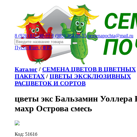
8 (926) 817-98-77
8 (985) 384-08-55
semenapochta@mail.ru
Пусто
0
шт. (
0
Р )
Каталог
/
СЕМЕНА ЦВЕТОВ В ЦВЕТНЫХ
ПАКЕТАХ
/
ЦВЕТЫ ЭКСКЛЮЗИВНЫХ
РАСЦВЕТОК И СОРТОВ
цветы экс Бальзамин Уоллера 
махр Острова смесь
Код:
5161б