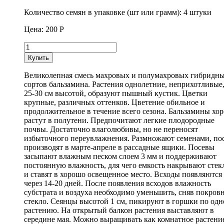
Количество семян в упаковке (шт или грамм):
4 штуки
Цена:
200 Р
Купить
Великолепная смесь махровых и полумахровых гибридн
сортов бальзамина. Растения однолетние, неприхотливые,
25-30 см высотой, образуют пышный кустик. Цветки
крупные, различных оттенков. Цветение обильное и
продолжительное в течение всего сезона. Бальзамины хо
растут в полутени. Предпочитают легкие плодородные
почвы. Достаточно влаголюбивы, но не переносят
избыточного переувлажнения. Размножают семенами, по
производят в марте-апреле в рассадные ящики. Посевы
засыпают влажным песком слоем 3 мм и поддерживают
постоянную влажность, для чего емкость накрывают стек
и ставят в хорошо освещенное место. Всходы появляются
через 14-20 дней. После появления всходов влажность
субстрата и воздуха необходимо уменьшить, сняв покров
стекло. Сеянцы высотой 1 см, пикируют в горшки по од
растению. На открытый балкон растения выставляют в
середине мая. Можно выращивать как комнатное растени