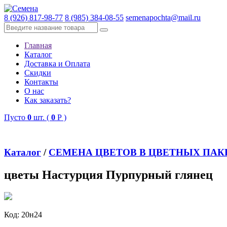
8 (926) 817-98-77
8 (985) 384-08-55
semenapochta@mail.ru
Главная
Каталог
Доставка и Оплата
Скидки
Контакты
О нас
Как заказать?
Пусто
0
шт. (
0
Р )
Каталог
/
СЕМЕНА ЦВЕТОВ В ЦВЕТНЫХ ПАК
цветы Настурция Пурпурный глянец
Код:
20н24