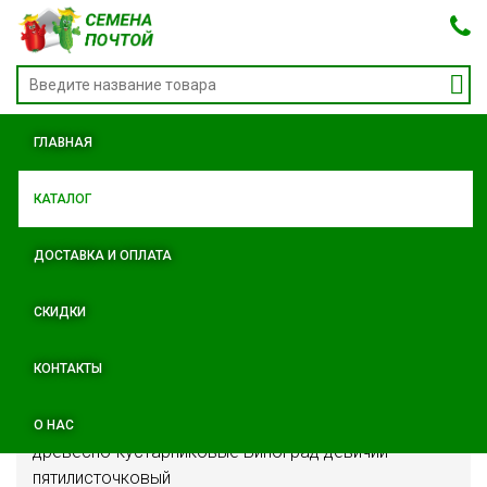
ГЛАВНАЯ
КАТАЛОГ
ДОСТАВКА И ОПЛАТА
СКИДКИ
КАТАЛОГ
/
СЕМЕНА ДРЕВЕСНО-
КУСТАРНИКОВЫХ ПОРОД
КОНТАКТЫ
О НАС
древесно-кустарниковые Виноград девичий
пятилисточковый