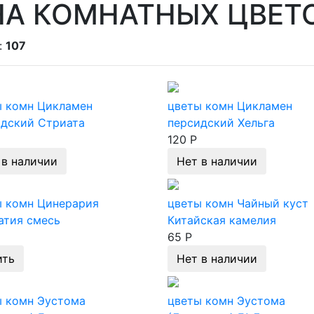
НА КОМНАТНЫХ ЦВЕТО
:
107
ы комн Цикламен
цветы комн Цикламен
идский Стриата
персидский Хельга
120 Р
 в наличии
Нет в наличии
ы комн Цинерария
цветы комн Чайный куст
атия смесь
Китайская камелия
65 Р
ить
Нет в наличии
ы комн Эустома
цветы комн Эустома