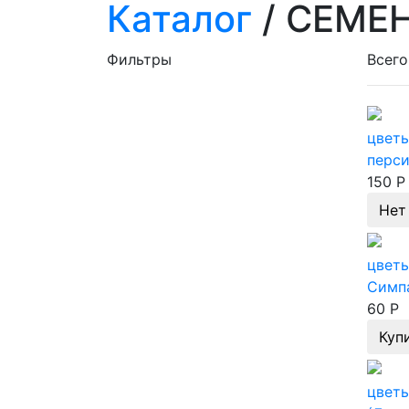
Каталог
/ СЕМЕ
Фильтры
Всего
цвет
перс
150 Р
Нет
цвет
Симп
60 Р
Куп
цвет