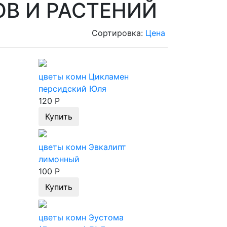
В И РАСТЕНИЙ
Сортировка:
Цена
цветы комн Цикламен
персидский Юля
120 Р
Купить
цветы комн Эвкалипт
лимонный
100 Р
Купить
цветы комн Эустома