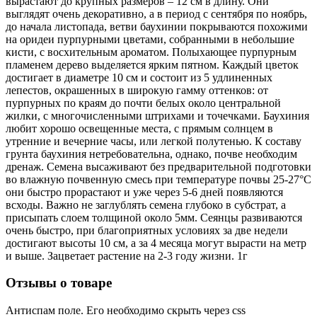
вырастают до крупных размеров – 12 см в длину. Они
выглядят очень декоративно, а в период с сентября по ноябрь,
до начала листопада, ветви баухинии покрываются похожими
на оридеи пурпурными цветами, собранными в небольшие
кисти, с восхительным ароматом. Полыхающее пурпурным
пламенем дерево выделяется ярким пятном. Каждый цветок
достигает в диаметре 10 см и состоит из 5 удлиненных
лепестов, окрашенных в широкую гамму оттенков: от
пурпурных по краям до почти белых около центральной
жилки, с многочисленными штрихами и точечками. Баухиния
любит хорошо освещенные места, с прямым солнцем в
утренние и вечерние часы, или легкой полутенью. К составу
грунта баухиния нетребовательна, однако, почве необходим
дренаж. Семена высаживают без предварительной подготовки
во влажную почвенную смесь при температуре почвы 25-27°С
они быстро прорастают и уже через 5-6 дней появляются
всходы. Важно не заглублять семена глубоко в субстрат, а
присыпать слоем толщиной около 5мм. Сеянцы развиваются
очень быстро, при благоприятных условиях за две недели
достигают высоты 10 см, а за 4 месяца могут вырасти на метр
и выше. Зацветает растение на 2-3 году жизни. 1г
Отзывы о товаре
Антиспам поле. Его необходимо скрыть через css