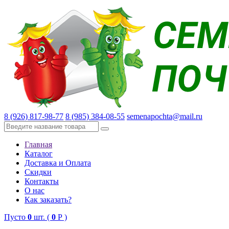
8 (926) 817-98-77
8 (985) 384-08-55
semenapochta@mail.ru
Главная
Каталог
Доставка и Оплата
Скидки
Контакты
О нас
Как заказать?
Пусто
0
шт. (
0
Р )