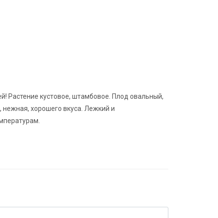
й! Растение кустовое, штамбовое. Плод овальный,
я, нежная, хорошего вкуса. Лежкий и
мпературам.