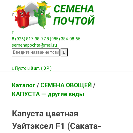
8 (926) 817-98-77
8 (985) 384-08-55
semenapochta@mail.ru
Пусто
0
шт. (
0
Р )
Каталог
/
СЕМЕНА ОВОЩЕЙ
/
КАПУСТА — другие виды
Капуста цветная
Уайтэксел F1 (Саката-